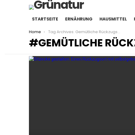
STARTSEITE
ERNÄHRUNG
HAUSMITTEL
You are here:
Home
Tag Archives: Gemütliche Rückzugsorte
GEMÜTLICHE RÜC
LATEST
STORIES