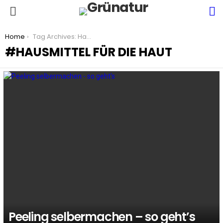
S
Menu
You are here:
Home
Tag Archives: Hausmittel für die Haut
HAUSMITTEL FÜR DIE HAUT
LATEST
STORIES
Peeling selbermachen – so geht’s