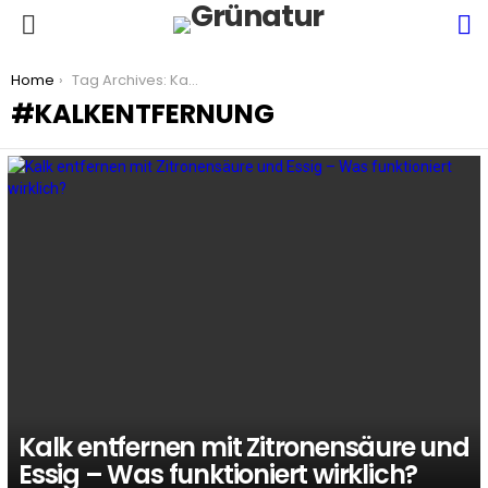
S
Menu
You are here:
Home
Tag Archives: Kalkentfernung
KALKENTFERNUNG
LATEST
STORIES
Kalk entfernen mit Zitronensäure und
Essig – Was funktioniert wirklich?