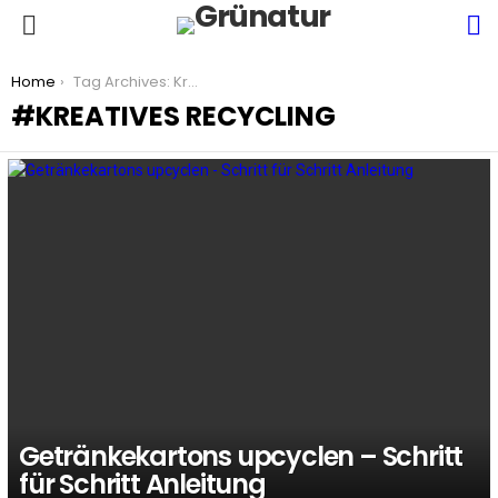
S
Menu
You are here:
Home
Tag Archives: Kreatives Recycling
KREATIVES RECYCLING
LATEST
STORIES
Getränkekartons upcyclen – Schritt
für Schritt Anleitung