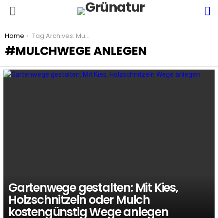
S
Menu
You are here:
Home
Tag Archives: Mulchwege anlegen
MULCHWEGE ANLEGEN
LATEST
STORIES
Gartenwege gestalten: Mit Kies,
Holzschnitzeln oder Mulch
kostengünstig Wege anlegen