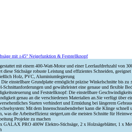
ge mit ±45° Neigefunktion & Feststellknopf
gestattet mit einem 400-Watt-Motor und einer Leerlaufdrehzahl von 30
t diese Stichsäge robuste Leistung und effizientes Schneiden, geeignet
hließlich Holz, PVC, Aluminiumlegierung
 Die einstellbare Grundplatte ermöglicht präzise Winkelschnitte bis zu ±
l-Schnittanforderungen und gewährleistet eine genaue und flexible Be
gkeitssteuerung und Feststellknopf: Die einstellbare Geschwindigkeits
digkeit genau an die verschiedenen Materialien an.Sie verfügt über ei
r versehentliches Starten verhindert und Ermüdung bei längerem Gebrau
chselsystem: Mit dem Innenschraubendreher kann die Klinge schnell 
, was die Arbeitseffizienz steigert,um die meisten Schnitte für Heimwe
eitung Projekte zu machen
1 x GALAX PRO 400W Elektro-Stichsäge, 2 x Holzsägeblätter, 1 x Metal
h