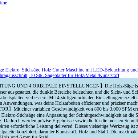
lektro: Stichsäge Holz Cutter Maschine mit LED-Beleuchtung und 
gausschnitt, 10 Stk. Sägeblätter für Holz/Metall/Kunststoff
NG UND 4 ORBITALE EINSTELLUNGEN】Die Holz-Säge ist mi
er ausgestattet, die dunkle Bereiche beleuchten und die Sicht- und Sch
beitsplatten verbessern. Mit 4-stufigen orbitalen Einstellungen erzielt 
on Anwendungen, was deine Holzarbeiten effizienter und präziser mach
it einer variablen Geschwindigkeit von 800 bis 3.000 SPM ermö
ktro-Stichsäge eine Anpassung der Schnittgeschwindigkeit an die 
 Dadurch werden präzise Ergebnisse sowie die für die meisten Schnitt
ten erforderliche Leistung delivered. Dieses vielseitige Werkzeug ist 
alpalette konzipiert, darunter Kunststoff, Holz und Stahl. Die maximale 
 Holz und 6 mm für Stahl