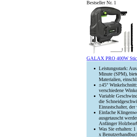
Bestseller Nr. 1
GALAX PRO 400W Stichsä
Leistungsstark: Aus
Minute (SPM), biete
Materialien, einsc
±45° Winkelschnitt:
verschiedene Winke
Variable Geschwindi
die Schneidgeschwin
Einrastschalter, de
Einfache Klingenwe
ausgetauscht werden
Anfänger Holzbearb
Was Sie erhalten: 
x Benutzerhandbuc