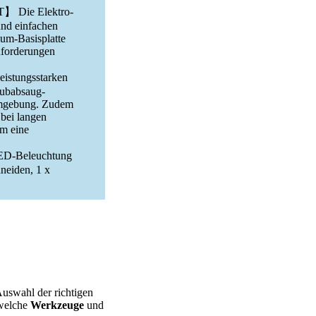
ie Elektro-
und einfachen
um-Basisplatte
anforderungen
stungsstarken
aubabsaug-
tsumgebung. Zudem
 bei langen
um eine
ED-Beleuchtung
neiden, 1 x
Auswahl der richtigen
 welche
Werkzeuge
und