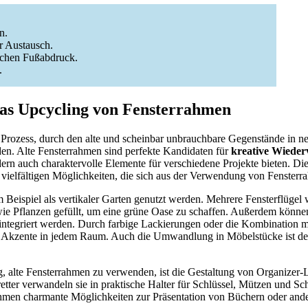
n.
r Austausch.
ischen Fußabdruck.
.
das Upcycling von Fensterrahmen
e Prozess, durch den alte und scheinbar unbrauchbare Gegenstände in ne
en. Alte Fensterrahmen sind perfekte Kandidaten für
kreative Wiede
ndern auch charaktervolle Elemente für verschiedene Projekte bieten. Di
 vielfältigen Möglichkeiten, die sich aus der Verwendung von Fenster
m Beispiel als vertikaler Garten genutzt werden. Mehrere Fensterflüge
owie Pflanzen gefüllt, um eine grüne Oase zu schaffen. Außerdem könn
ntegriert werden. Durch farbige Lackierungen oder die Kombination 
 Akzente in jedem Raum. Auch die Umwandlung in Möbelstücke ist den
g, alte Fensterrahmen zu verwenden, ist die Gestaltung von Organizer-
tter verwandeln sie in praktische Halter für Schlüssel, Mützen und Sch
rahmen charmante Möglichkeiten zur Präsentation von Büchern oder and