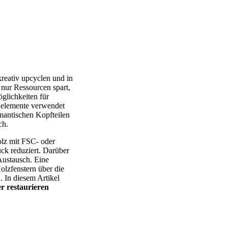
reativ upcyclen und in
 nur Ressourcen spart,
öglichkeiten für
elemente verwendet
mantischen Kopfteilen
ch.
olz mit FSC- oder
ck reduziert. Darüber
Austausch. Eine
olzfenstern über die
 In diesem Artikel
r restaurieren