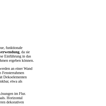
ue, funktionale
rverwendung
, da sie
ese Einführung in das
rahmen ergeben können.
l werden an einer Wand
en Fensterrahmen
mit Dekoelementen
kbar, etwa als
Lösungen im Flur.
als. Horizontal
eren dekorativen