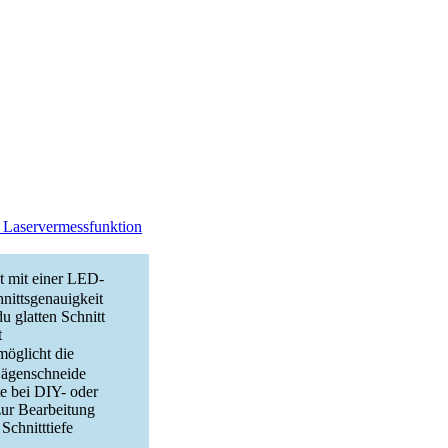
Laservermessfunktion
t einer LED-
nittsgenauigkeit
du glatten Schnitt
t
glicht die
Sägenschneide
e bei DIY- oder
zur Bearbeitung
Schnitttiefe