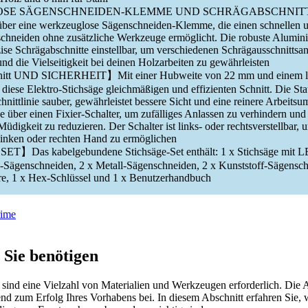
E SÄGENSCHNEIDEN-KLEMME UND SCHRÄGABSCHNITT】 D
über eine werkzeuglose Sägenschneiden-Klemme, die einen schnellen 
chneiden ohne zusätzliche Werkzeuge ermöglicht. Die robuste Alumini
äzise Schrägab­schnitte einstellbar, um verschiedenen Schrägausschnitts
nd die Vielseitigkeit bei deinen Holzarbeiten zu gewährleisten
t UND SICHERHEIT】Mit einer Hubweite von 22 mm und einem lei
diese Elektro-Stichsäge gleichmäßigen und effizienten Schnitt. Die St
chnittlinie sauber, gewährleistet bessere Sicht und eine reinere Arbei
ge über einen Fixier-Schalter, um zufälliges Anlassen zu verhindern und
igkeit zu reduzieren. Der Schalter ist links- oder rechtsverstellbar, 
linken oder rechten Hand zu ermöglichen
Das kabelgebundene Stichsäge-Set enthält: 1 x Stichsäge mit L
z-Sägenschneiden, 2 x Metall-Sägenschneiden, 2 x Kunststoff-Sägensch
hre, 1 x Hex-Schlüssel und 1 x Benutzerhandbuch
 Sie benötigen
 sind eine Vielzahl von Materialien und Werkzeugen erforderlich. Die 
dend zum Erfolg Ihres Vorhabens bei. In diesem Abschnitt erfahren Sie,