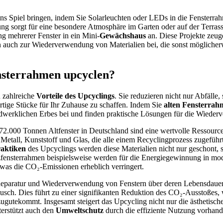
s Spiel bringen, indem Sie Solarleuchten oder LEDs in die Fensterrah
g sorgt für eine besondere Atmosphäre im Garten oder auf der Terrass
g mehrerer Fenster in ein Mini-
Gewächshaus
an. Diese Projekte zeug
en auch zur Wiederverwendung von Materialien bei, die sonst mögliche
sterrahmen upcyclen?
n zahlreiche
Vorteile des Upcyclings
. Sie reduzieren nicht nur Abfälle
artige Stücke für Ihr Zuhause zu schaffen. Indem Sie
alten Fensterra
ndwerklichen Erbes bei und finden praktische Lösungen für die Wiede
472.000 Tonnen Altfenster in Deutschland sind eine wertvolle Ressourc
 Metall, Kunststoff und Glas, die alle einem Recyclingprozess zugefüh
raktiken
des Upcyclings werden diese Materialien nicht nur geschont, 
fensterrahmen beispielsweise werden für die Energiegewinnung in m
was die CO₂-Emissionen erheblich verringert.
 Reparatur und Wiederverwendung von Fenstern über deren Lebensdauer
tausch. Dies führt zu einer signifikanten Reduktion des CO₂-Ausstoße
ugutekommt. Insgesamt steigert das Upcycling nicht nur die ästhetische 
erstützt auch den
Umweltschutz
durch die effiziente Nutzung vorhand