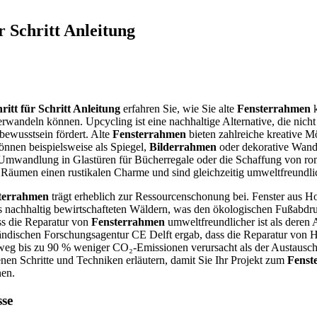
r Schritt Anleitung
ritt für Schritt Anleitung
erfahren Sie, wie Sie alte
Fensterrahmen
k
erwandeln können. Upcycling ist eine nachhaltige Alternative, die nicht
ewusstsein fördert. Alte
Fensterrahmen
bieten zahlreiche kreative M
önnen beispielsweise als Spiegel,
Bilderrahmen
oder dekorative Wand
 Umwandlung in Glastüren für Bücherregale oder die Schaffung von ro
n Räumen einen rustikalen Charme und sind gleichzeitig umweltfreundli
sterrahmen
trägt erheblich zur Ressourcenschonung bei. Fenster aus H
nachhaltig bewirtschafteten Wäldern, was den ökologischen Fußabdru
ss die Reparatur von
Fensterrahmen
umweltfreundlicher ist als deren 
ndischen Forschungsagentur CE Delft ergab, dass die Reparatur von H
eg bis zu 90 % weniger CO₂-Emissionen verursacht als der Austausch.
nen Schritte und Techniken erläutern, damit Sie Ihr Projekt zum
Fenste
nen.
sse