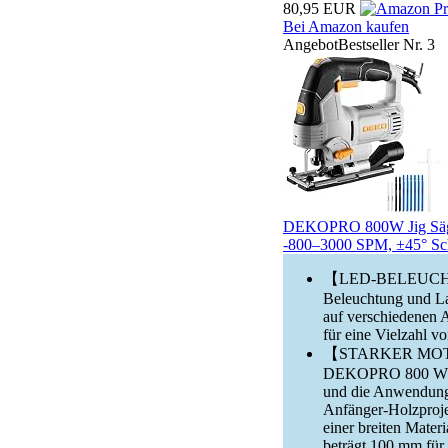
80,95 EUR
Bei Amazon kaufen
Angebot
Bestseller Nr. 3
DEKOPRO 800W Jig Säge E
-800–3000 SPM, ±45° Schrä
【LED-BELEUCHTU
Beleuchtung und Las
auf verschiedenen Ar
für eine Vielzahl v
【STARKER MOTOR】M
DEKOPRO 800 W Ele
und die Anwendung.
Anfänger-Holzprojek
einer breiten Materi
beträgt 100 mm für