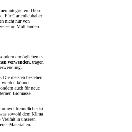
men integrieren. Diese
e. Für Gartenliebhaber
en nicht nur von
rweise im Müll landen
, sondern ermöglichen es
hmen verwenden
, tragen
rverwendung.
e. Die meisten bestehen
rt werden können.
sondern auch für neue
odernen Biomasse-
 umweltfreundlicher ist
s, was sowohl dem Klima
Vielfalt in unseren
ener Materialien.