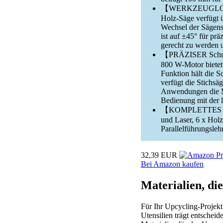
【WERKZEUGLOS
Holz-Säge verfügt 
Wechsel der Sägens
ist auf ±45° für pr
gerecht zu werden u
【PRÄZISER Schnit
800 W-Motor bietet 
Funktion hält die S
verfügt die Stichsä
Anwendungen die Müd
Bedienung mit der 
【KOMPLETTES SET】
und Laser, 6 x Hol
Parallelführungsle
32,39 EUR
Bei Amazon kaufen
Materialien, die
Für Ihr Upcycling-Projekt
Utensilien trägt entschei