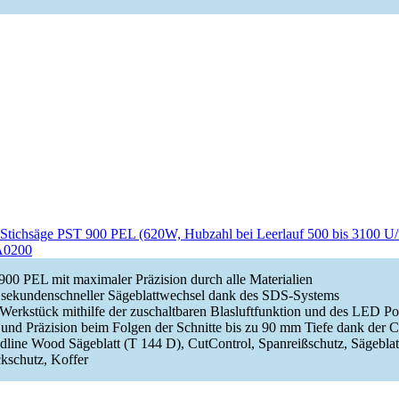
tichsäge PST 900 PEL (620W, Hubzahl bei Leerlauf 500 bis 3100 U/
3A0200
900 PEL mit maximaler Präzision durch alle Materialien
sekundenschneller Sägeblattwechsel dank des SDS-Systems
 Werkstück mithilfe der zuschaltbaren Blasluftfunktion und des LED P
 und Präzision beim Folgen der Schnitte bis zu 90 mm Tiefe dank der 
dline Wood Sägeblatt (T 144 D), CutControl, Spanreißschutz, Sägeblat
ckschutz, Koffer