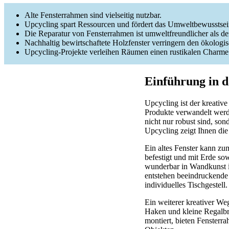
Alte Fensterrahmen sind vielseitig nutzbar.
Upcycling spart Ressourcen und fördert das Umweltbewusstsei
Die Reparatur von Fensterrahmen ist umweltfreundlicher als de
Nachhaltig bewirtschaftete Holzfenster verringern den ökolog
Upcycling-Projekte verleihen Räumen einen rustikalen Charme
Einführung in 
Upcycling ist der kreativ
Produkte verwandelt werd
nicht nur robust sind, so
Upcycling zeigt Ihnen die
Ein altes Fenster kann zu
befestigt und mit Erde s
wunderbar in Wandkunst i
entstehen beeindruckende
individuelles Tischgestell.
Ein weiterer kreativer We
Haken und kleine Regalbre
montiert, bieten Fenster