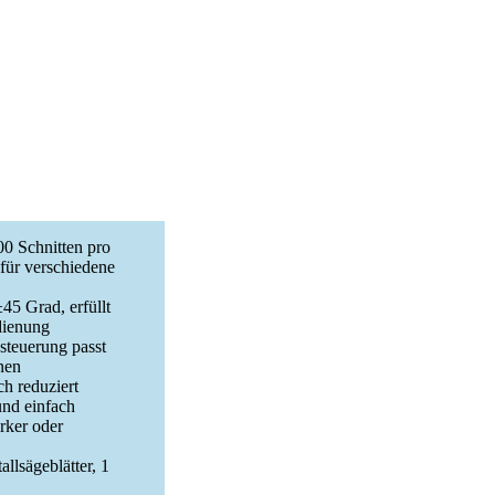
00 Schnitten pro
 für verschiedene
45 Grad, erfüllt
dienung
steuerung passt
nen
ch reduziert
und einfach
rker oder
lsägeblätter, 1