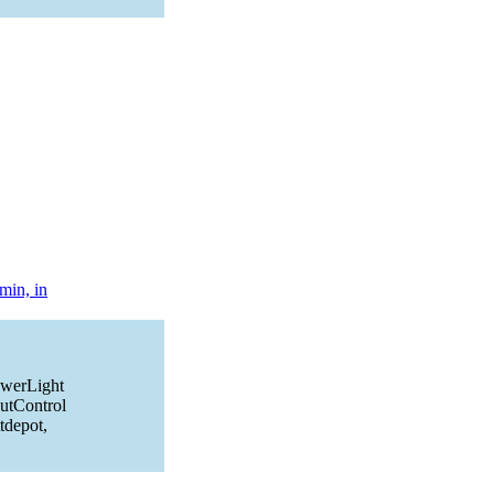
min, in
owerLight
CutControl
tdepot,