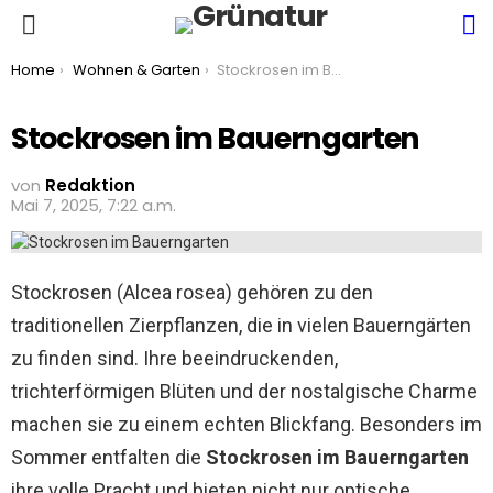
S
Menu
You are here:
Home
Wohnen & Garten
Stockrosen im Bauerngarten
Stockrosen im Bauerngarten
von
Redaktion
Mai 7, 2025, 7:22 a.m.
Stockrosen (Alcea rosea) gehören zu den
traditionellen Zierpflanzen, die in vielen Bauerngärten
zu finden sind. Ihre beeindruckenden,
trichterförmigen Blüten und der nostalgische Charme
machen sie zu einem echten Blickfang. Besonders im
Sommer entfalten die
Stockrosen im Bauerngarten
ihre volle Pracht und bieten nicht nur optische