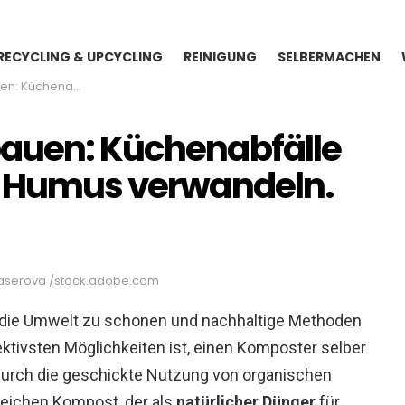
RECYCLING & UPCYCLING
REINIGUNG
SELBERMACHEN
ffreichen Humus verwandeln.
bauen: Küchenabfälle
n Humus verwandeln.
lvaserova /stock.adobe.com
je, die Umwelt zu schonen und nachhaltige Methoden
ektivsten Möglichkeiten ist, einen Komposter selber
Durch die geschickte Nutzung von organischen
freichen Kompost, der als
natürlicher Dünger
für