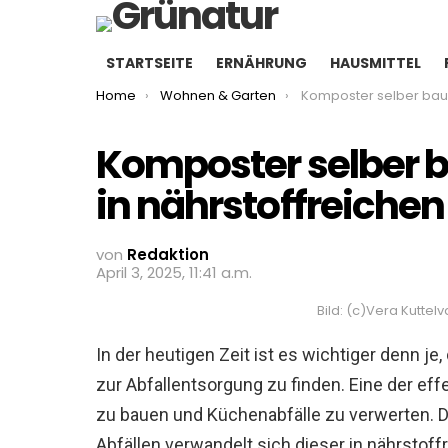
STARTSEITE
ERNÄHRUNG
HAUSMITTEL
You are here:
Home
Wohnen & Garten
Komposter selber bauen: Küchenabfälle in nährsto
Komposter selber 
in nährstoffreiche
von
Redaktion
April 3, 2025, 11:41 a.m.
Bild: (c)Vera Kutte
In der heutigen Zeit ist es wichtiger denn 
zur Abfallentsorgung zu finden. Eine der eff
zu bauen und Küchenabfälle zu verwerten. 
Abfällen verwandelt sich dieser in nährstof